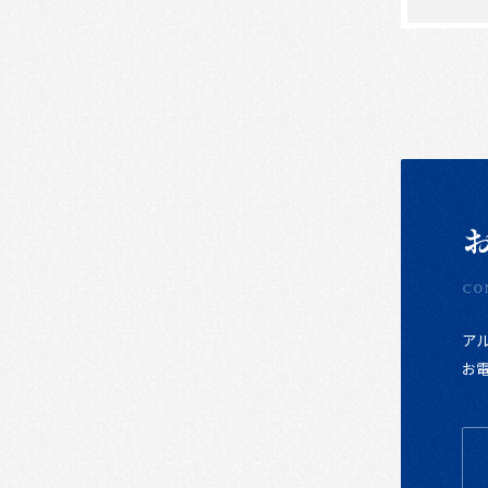
CO
ア
お