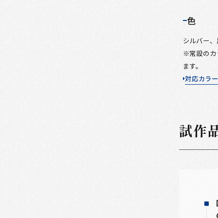
色
シルバー、
※常設のカ
ます。
対応カラ
試作