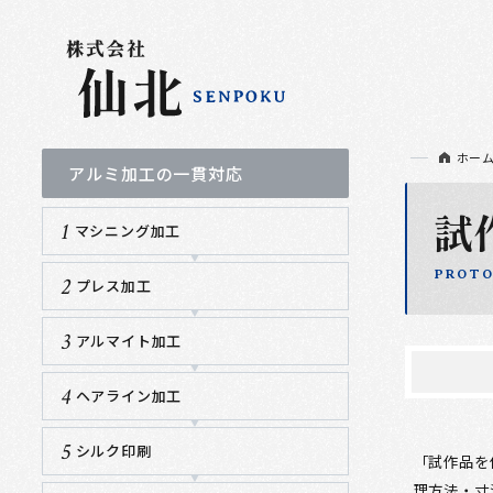
ホー
アルミ加工の一貫対応
試
マシニング加工
PROTO
プレス加工
アルマイト加工
ヘアライン加工
シルク印刷
「試作品を
理方法・寸